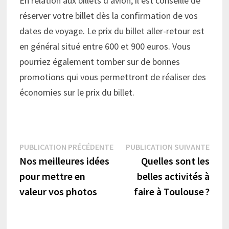
En relation aux billets d’avion, il est conseillé de
réserver votre billet dès la confirmation de vos
dates de voyage. Le prix du billet aller-retour est
en général situé entre 600 et 900 euros. Vous
pourriez également tomber sur de bonnes
promotions qui vous permettront de réaliser des
économies sur le prix du billet.
Navigation
Publication
Publi
PUBLICATION PRÉCÉDENTE
PUBLICATION SUIVANTE
précédente :
suiva
Nos meilleures idées
Quelles sont les
de
pour mettre en
belles activités à
l’article
valeur vos photos
faire à Toulouse ?