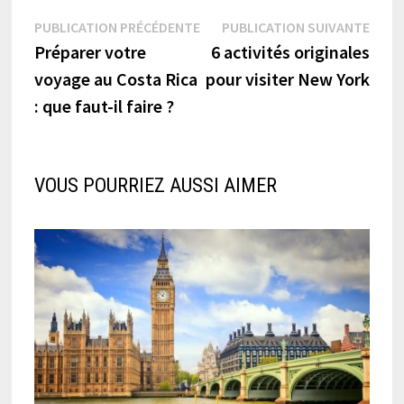
Navigation
Publication
Publi
PUBLICATION PRÉCÉDENTE
PUBLICATION SUIVANTE
précédente :
suiva
Préparer votre
6 activités originales
de
voyage au Costa Rica
pour visiter New York
l’article
: que faut-il faire ?
VOUS POURRIEZ AUSSI AIMER