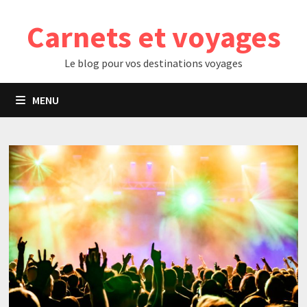
Passer
Carnets et voyages
au
contenu
Le blog pour vos destinations voyages
MENU