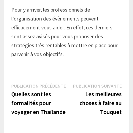
Pour y arriver, les professionnels de
l’organisation des évènements peuvent
efficacement vous aider. En effet, ces derniers
sont assez avisés pour vous proposer des
stratégies très rentables à mettre en place pour
parvenir à vos objectifs.
Navigation
Publication
Publi
PUBLICATION PRÉCÉDENTE
PUBLICATION SUIVANTE
précédente :
suiva
Quelles sont les
Les meilleures
de
formalités pour
choses à faire au
l’article
voyager en Thaïlande
Touquet