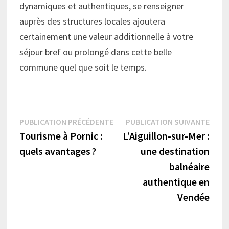
dynamiques et authentiques, se renseigner
auprès des structures locales ajoutera
certainement une valeur additionnelle à votre
séjour bref ou prolongé dans cette belle
commune quel que soit le temps.
Navigation
Publication
Publi
PUBLICATION PRÉCÉDENTE
PUBLICATION SUIVANTE
précédente :
suiva
Tourisme à Pornic :
L’Aiguillon-sur-Mer :
de
quels avantages ?
une destination
l’article
balnéaire
authentique en
Vendée