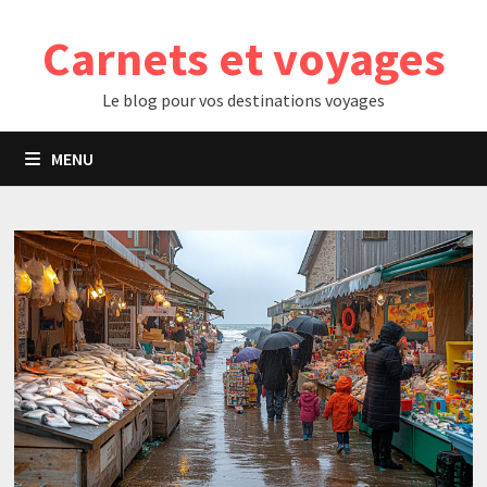
Passer
Carnets et voyages
au
contenu
Le blog pour vos destinations voyages
MENU