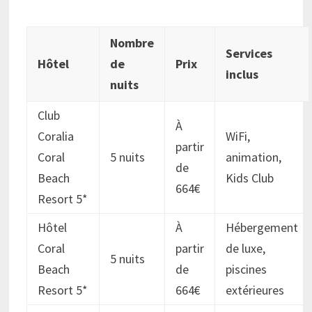
Nombre
Services
Hôtel
de
Prix
inclus
nuits
Club
À
Coralia
WiFi,
partir
Coral
5 nuits
animation,
de
Beach
Kids Club
664€
Resort 5*
Hôtel
À
Hébergement
Coral
partir
de luxe,
5 nuits
Beach
de
piscines
Resort 5*
664€
extérieures