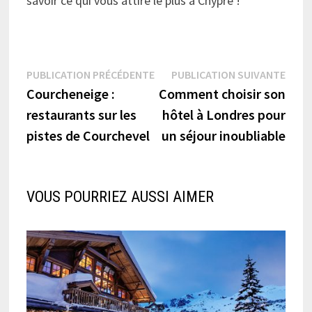
savoir ce qui vous attire le plus à Chypre !
Navigation
Publication
Publi
PUBLICATION PRÉCÉDENTE
PUBLICATION SUIVANTE
précédente :
suiva
Courcheneige :
Comment choisir son
de
restaurants sur les
hôtel à Londres pour
l’article
pistes de Courchevel
un séjour inoubliable
VOUS POURRIEZ AUSSI AIMER