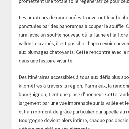
promettent une totale folie régénératrice pour ceu
Les amateurs de randonnées trouveront leur bonheur
ponctuées par des panoramas à couper le souffle. 
rural avec un souffle nouveau où la faune et la flore
vallons escarpés, il est possible d’apercevoir chevre
aux plumages chatoyants. Cette rencontre avec la n
dans une histoire vivante.
Des itinéraires accessibles à tous aux défis plus spo
kilomètres à travers la région. Parmi eux, la rando
bourguignon, tient une place d’honneur. Cette ra
largement par une vue imprenable sur la vallée et le
est un moment de grâce particulier qui appelle au r
Bourgogne devient alors intime, chaque pas dessina
rythme endiablé de ses éléments.