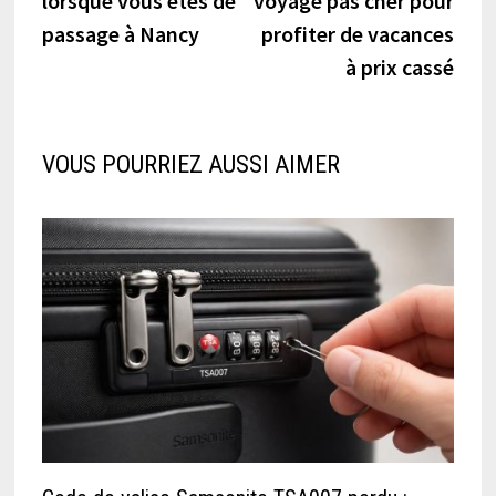
lorsque vous êtes de
voyage pas cher pour
l’article
passage à Nancy
profiter de vacances
à prix cassé
VOUS POURRIEZ AUSSI AIMER