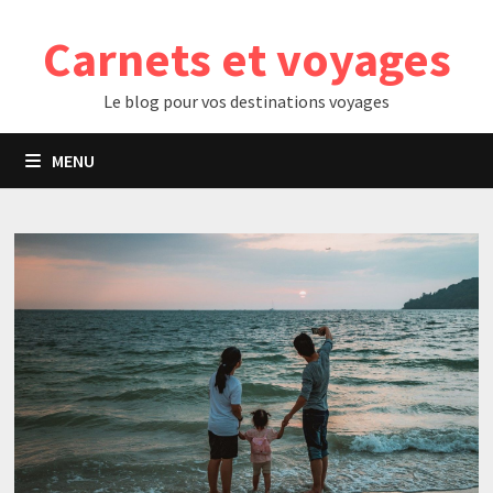
Passer
Carnets et voyages
au
contenu
Le blog pour vos destinations voyages
MENU