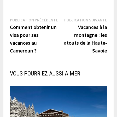
Navigation
Publication
Publi
PUBLICATION PRÉCÉDENTE
PUBLICATION SUIVANTE
précédente :
suiva
Comment obtenir un
Vacances à la
de
visa pour ses
montagne : les
l’article
vacances au
atouts de la Haute-
Cameroun ?
Savoie
VOUS POURRIEZ AUSSI AIMER