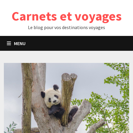
Passer
Carnets et voyages
au
contenu
Le blog pour vos destinations voyages
MENU