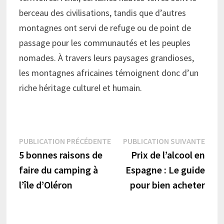
berceau des civilisations, tandis que d’autres
montagnes ont servi de refuge ou de point de
passage pour les communautés et les peuples
nomades. À travers leurs paysages grandioses,
les montagnes africaines témoignent donc d’un
riche héritage culturel et humain.
Navigation
Publication
Publi
PUBLICATION PRÉCÉDENTE
PUBLICATION SUIVANTE
précédente :
suiva
5 bonnes raisons de
Prix de l’alcool en
de
faire du camping à
Espagne : Le guide
l’article
l’île d’Oléron
pour bien acheter