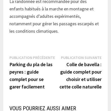
La randonnée est recommandée pour des
enfants habitués à la marche en montagne et
accompagnés d’adultes expérimentés,
notamment pour gérer les passages escarpés et
les conditions climatiques.
Navigation
Publication
Publi
PUBLICATION PRÉCÉDENTE
PUBLICATION SUIVANTE
précédente :
suiva
Parking du pla de las
Colle de bavella :
de
peyres : guide
guide complet pour
l’article
complet pour se
choisir et utiliser
garer facilement
cette colle naturelle
VOUS POURRIEZ AUSSI AIMER