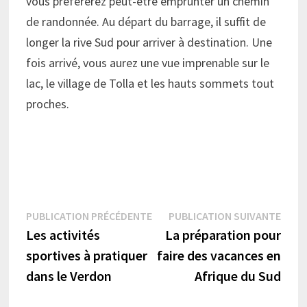
vous préférerez peut-être emprunter un chemin
de randonnée. Au départ du barrage, il suffit de
longer la rive Sud pour arriver à destination. Une
fois arrivé, vous aurez une vue imprenable sur le
lac, le village de Tolla et les hauts sommets tout
proches.
Navigation
Publication
Publi
PUBLICATION PRÉCÉDENTE
PUBLICATION SUIVANTE
précédente :
suiva
Les activités
La préparation pour
de
sportives à pratiquer
faire des vacances en
l’article
dans le Verdon
Afrique du Sud