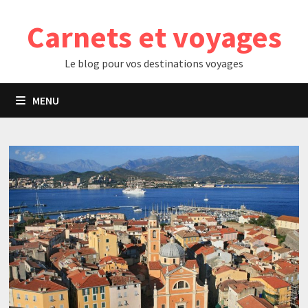
Passer
Carnets et voyages
au
contenu
Le blog pour vos destinations voyages
MENU