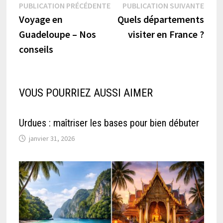
Navigation
Publication
Publi
PUBLICATION PRÉCÉDENTE
PUBLICATION SUIVANTE
précédente :
suiva
Voyage en
Quels départements
de
Guadeloupe – Nos
visiter en France ?
l’article
conseils
VOUS POURRIEZ AUSSI AIMER
Urdues : maîtriser les bases pour bien débuter
janvier 31, 2026