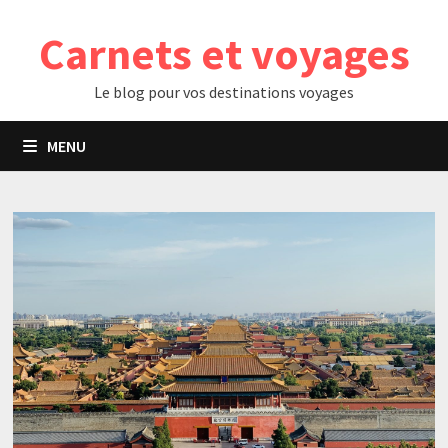
Passer
Carnets et voyages
au
contenu
Le blog pour vos destinations voyages
MENU