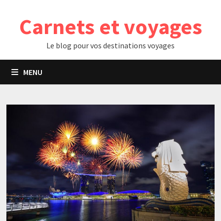
Passer
Carnets et voyages
au
contenu
Le blog pour vos destinations voyages
MENU