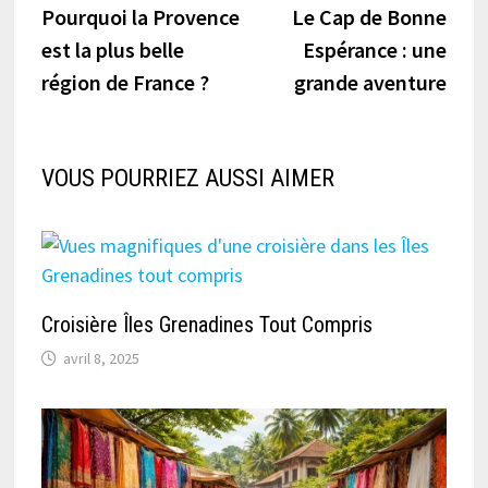
précédente :
suiva
Pourquoi la Provence
Le Cap de Bonne
de
est la plus belle
Espérance : une
l’article
région de France ?
grande aventure
VOUS POURRIEZ AUSSI AIMER
Croisière Îles Grenadines Tout Compris
avril 8, 2025